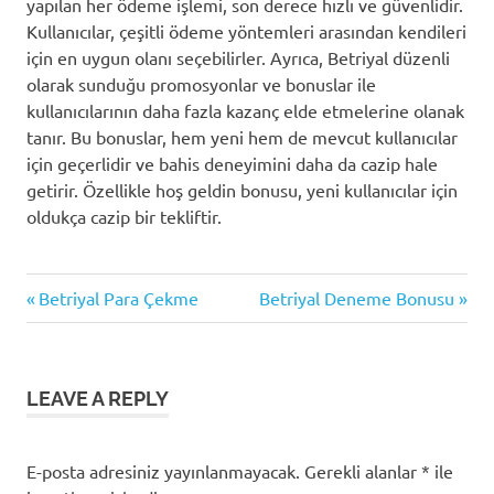
yapılan her ödeme işlemi, son derece hızlı ve güvenlidir.
Kullanıcılar, çeşitli ödeme yöntemleri arasından kendileri
için en uygun olanı seçebilirler. Ayrıca, Betriyal düzenli
olarak sunduğu promosyonlar ve bonuslar ile
kullanıcılarının daha fazla kazanç elde etmelerine olanak
tanır. Bu bonuslar, hem yeni hem de mevcut kullanıcılar
için geçerlidir ve bahis deneyimini daha da cazip hale
getirir. Özellikle hoş geldin bonusu, yeni kullanıcılar için
oldukça cazip bir tekliftir.
Previous
Next
Yazı
Betriyal Para Çekme
Betriyal Deneme Bonusu
Post:
Post:
gezinmesi
LEAVE A REPLY
E-posta adresiniz yayınlanmayacak.
Gerekli alanlar
*
ile