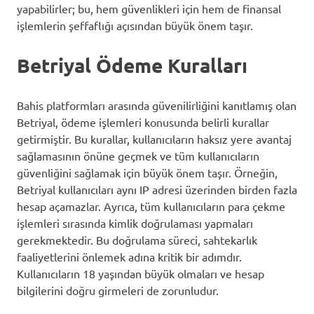
yapabilirler; bu, hem güvenlikleri için hem de finansal
işlemlerin şeffaflığı açısından büyük önem taşır.
Betriyal Ödeme Kuralları
Bahis platformları arasında güvenilirliğini kanıtlamış olan
Betriyal, ödeme işlemleri konusunda belirli kurallar
getirmiştir. Bu kurallar, kullanıcıların haksız yere avantaj
sağlamasının önüne geçmek ve tüm kullanıcıların
güvenliğini sağlamak için büyük önem taşır. Örneğin,
Betriyal kullanıcıları aynı IP adresi üzerinden birden fazla
hesap açamazlar. Ayrıca, tüm kullanıcıların para çekme
işlemleri sırasında kimlik doğrulaması yapmaları
gerekmektedir. Bu doğrulama süreci, sahtekarlık
faaliyetlerini önlemek adına kritik bir adımdır.
Kullanıcıların 18 yaşından büyük olmaları ve hesap
bilgilerini doğru girmeleri de zorunludur.