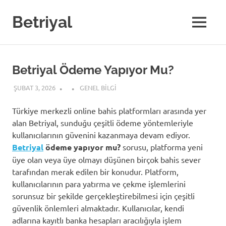
Skip
to
Betriyal
MENU
content
Betriyal Ödeme Yapıyor Mu?
ŞUBAT 3, 2026
GENEL BILGI
Türkiye merkezli online bahis platformları arasında yer
alan Betriyal, sunduğu çeşitli ödeme yöntemleriyle
kullanıcılarının güvenini kazanmaya devam ediyor.
Betriyal
ödeme yapıyor mu?
sorusu, platforma yeni
üye olan veya üye olmayı düşünen birçok bahis sever
tarafından merak edilen bir konudur. Platform,
kullanıcılarının para yatırma ve çekme işlemlerini
sorunsuz bir şekilde gerçekleştirebilmesi için çeşitli
güvenlik önlemleri almaktadır. Kullanıcılar, kendi
adlarına kayıtlı banka hesapları aracılığıyla işlem