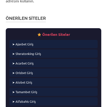
adresini kullanın.
ÖNERILEN SITELER
Önerilen Siteler
➤ Ajaxbet Giriş
➤ Sheratonking Giriş
➤ Acarbet Giriş
➤ Orisbet Giriş
➤ Alobet Giriş
➤ Tamambet Giriş
➤ Alfabahis Giriş