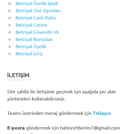
Betriyal Üyelik İptali
Betriyal Slot Oyunları
Betriyal Canlı Bahis
Betriyal Casino
Betriyal Güvenilir Mi
Betriyal Bonusları
Betriyal Üyelik
Betriyal Giriş
İLETIŞIM
Site sahibi ile iletişime geçmek için aşağıda yer alan
yöntemleri kullanabilirsiniz.
Teams üzerinden mesaj göndermek için
Tıklayın
E-posta
göndermek için
bahisrehberim7@gmail.com