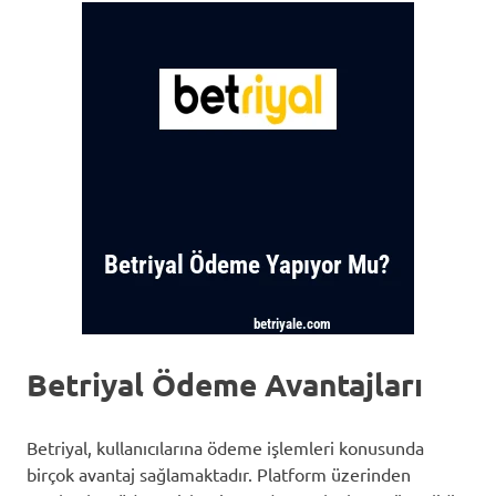
Betriyal Ödeme Avantajları
Betriyal, kullanıcılarına ödeme işlemleri konusunda
birçok avantaj sağlamaktadır. Platform üzerinden