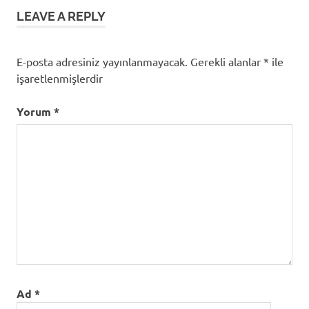
LEAVE A REPLY
E-posta adresiniz yayınlanmayacak.
Gerekli alanlar
*
ile
işaretlenmişlerdir
Yorum
*
Ad
*