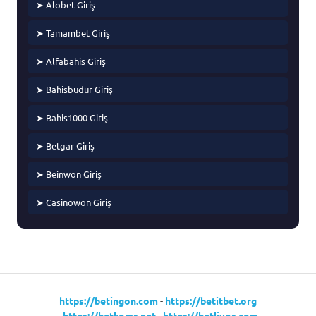
➤ Alobet Giriş
➤ Tamambet Giriş
➤ Alfabahis Giriş
➤ Bahisbudur Giriş
➤ Bahis1000 Giriş
➤ Betgar Giriş
➤ Beinwon Giriş
➤ Casinowon Giriş
https://betingon.com
-
https://betitbet.org
-
https://betkoms.net
-
https://betlivos.com