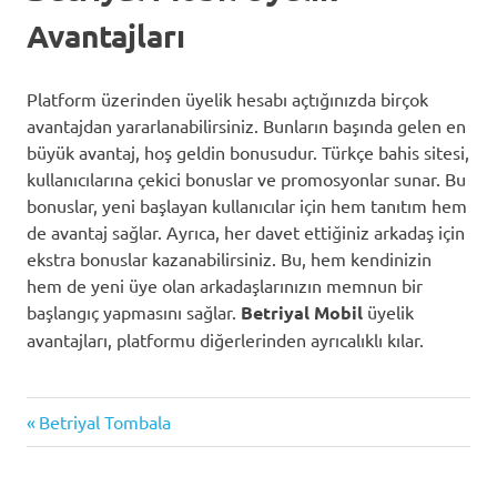
Avantajları
Platform üzerinden üyelik hesabı açtığınızda birçok
avantajdan yararlanabilirsiniz. Bunların başında gelen en
büyük avantaj, hoş geldin bonusudur. Türkçe bahis sitesi,
kullanıcılarına çekici bonuslar ve promosyonlar sunar. Bu
bonuslar, yeni başlayan kullanıcılar için hem tanıtım hem
de avantaj sağlar. Ayrıca, her davet ettiğiniz arkadaş için
ekstra bonuslar kazanabilirsiniz. Bu, hem kendinizin
hem de yeni üye olan arkadaşlarınızın memnun bir
başlangıç yapmasını sağlar.
Betriyal Mobil
üyelik
avantajları, platformu diğerlerinden ayrıcalıklı kılar.
Previous
Yazı
Betriyal Tombala
Post:
gezinmesi