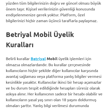
yüzden tüm bilgilerinizin doğru ve güncel olması büyük
önem taşır. Kişisel verilerinizin güvenliği konusunda
endişelenmenize gerek yoktur. Platform, özel
bilgilerinizi hiçbir zaman üçüncü taraflarla paylaşmaz.
Betriyal Mobil Üyelik
Kuralları
Belirli kurallar
Betriyal
Mobil
üyelik işlemleri için
olmazsa olmazlardandır. Bu kurallar çerçevesinde
kullanıcıların hiçbir şekilde diğer kullanıcılar karşısında
avantaj sağlaması veya platforma yanlış bilgiler vermesi
kesinlikle yasaktır. Kullanıcılar ikinci bir hesap açamazlar
ve bu durum tespit edildiğinde hesapları süresiz olarak
askıya alınır. Her kullanıcının sadece bir hesabı olabilir ve
kullanıcıların yasal yaş sınırı olan 18 yaşını doldurmuş
olmaları şarttır. Yanlış bilgi verilmesi durumunda